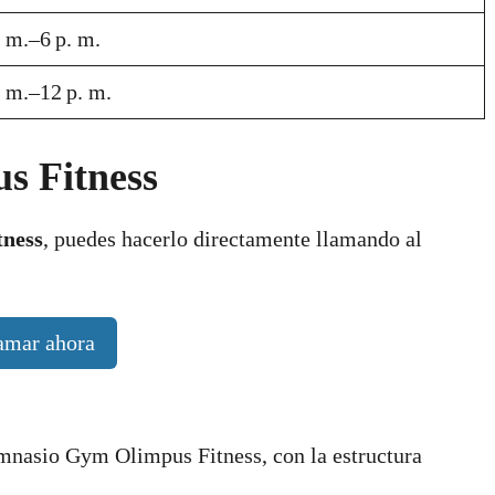
. m.–6 p. m.
. m.–12 p. m.
s Fitness
ness
, puedes hacerlo directamente llamando al
amar ahora
imnasio Gym Olimpus Fitness, con la estructura