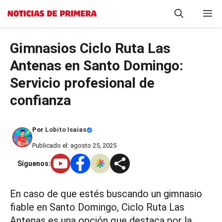
Saltar
M
al
contenido
Gimnasios Ciclo Ruta Las
Antenas en Santo Domingo:
Servicio profesional de
confianza
Por
Lobito Isaias
Publicado el: agosto 25, 2025
Síguenos:
En caso de que estés buscando un gimnasio
fiable en Santo Domingo, Ciclo Ruta Las
Antenas es una opción que destaca por la