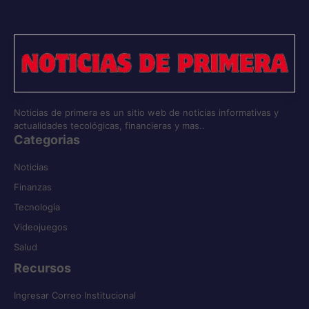
Noticias de primera es un sitio web de noticias informativas y
actualidades tecológicas, financieras y mas..
Categorias
Noticias
Finanzas
Tecnología
Videojuegos
Salud
Recursos
Ingresar Correo Institucional