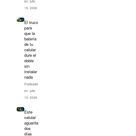
en: julio
15, 2026
El truco
para
que la
batería
de tu
celular
dure el
doble
sin
instalar
nada
Publicado
en: julio
13, 2026
Este
celular
aguanta
dos
días