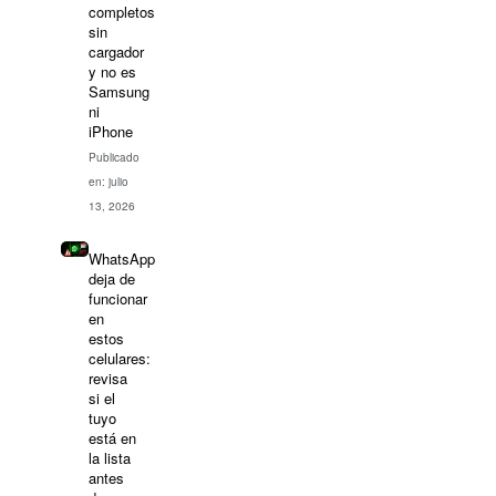
completos
sin
cargador
y no es
Samsung
ni
iPhone
Publicado
en: julio
13, 2026
WhatsApp
deja de
funcionar
en
estos
celulares:
revisa
si el
tuyo
está en
la lista
antes