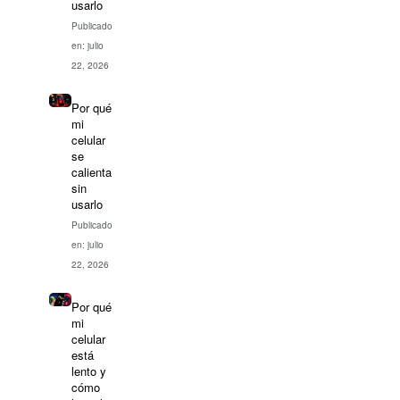
usarlo
Publicado
en: julio
22, 2026
Por qué
mi
celular
se
calienta
sin
usarlo
Publicado
en: julio
22, 2026
Por qué
mi
celular
está
lento y
cómo