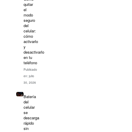
quitar
el
modo
seguro
del
celular:
cómo
activarlo
y
desactivarlo
en tu
teléfono
Publicado
en: julio
30, 2026
Batería
del
celular
se
descarga
rápido
sin