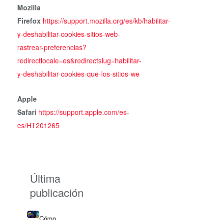
Mozilla
Firefox
https://support.mozilla.org/es/kb/habilitar-
y-deshabilitar-cookies-sitios-web-
rastrear-preferencias?
redirectlocale=es&redirectslug=habilitar-
y-deshabilitar-cookies-que-los-sitios-we
Apple
Safari
https://support.apple.com/es-
es/HT201265
Última
publicación
Cómo