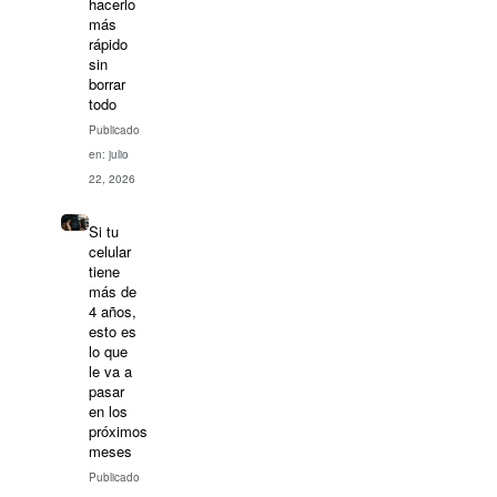
hacerlo
más
rápido
sin
borrar
todo
Publicado
en: julio
22, 2026
Si tu
celular
tiene
más de
4 años,
esto es
lo que
le va a
pasar
en los
próximos
meses
Publicado