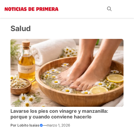
Saltar
Me
al
contenido
Salud
Lavarse los pies con vinagre y manzanilla:
porque y cuando conviene hacerlo
Por
Lobito Isaias
—
marzo 1, 2026