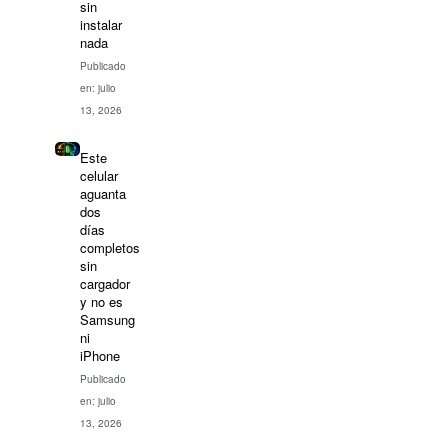
sin
instalar
nada
Publicado
en: julio
13, 2026
Este
celular
aguanta
dos
días
completos
sin
cargador
y no es
Samsung
ni
iPhone
Publicado
en: julio
13, 2026