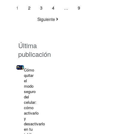
1
2
3
4
…
9
Siguiente
Última
publicación
Cómo
quitar
el
modo
seguro
del
celular:
cómo
activarlo
y
desactivarlo
en tu