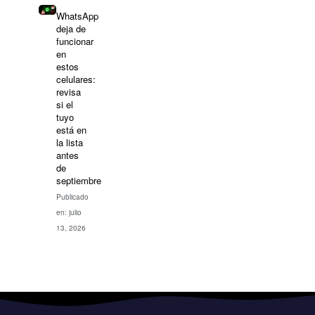
WhatsApp
deja de
funcionar
en
estos
celulares:
revisa
si el
tuyo
está en
la lista
antes
de
septiembre
Publicado
en: julio
13, 2026