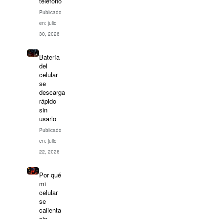
teléfono
Publicado
en: julio
30, 2026
Batería
del
celular
se
descarga
rápido
sin
usarlo
Publicado
en: julio
22, 2026
Por qué
mi
celular
se
calienta
sin