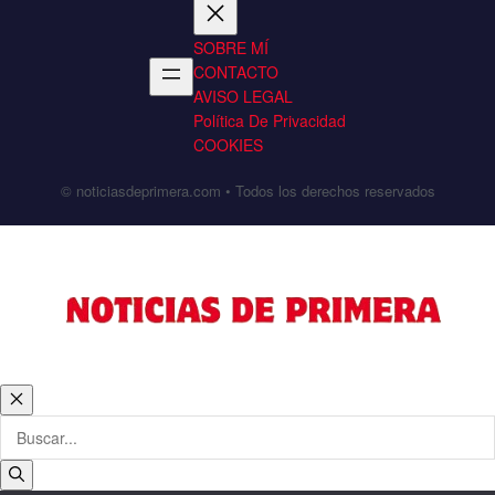
SOBRE MÍ
CONTACTO
AVISO LEGAL
Política De Privacidad
COOKIES
© noticiasdeprimera.com • Todos los derechos reservados
Cerrar
Buscar: