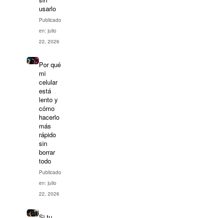
usarlo
Publicado
en: julio
22, 2026
Por qué
mi
celular
está
lento y
cómo
hacerlo
más
rápido
sin
borrar
todo
Publicado
en: julio
22, 2026
Si tu