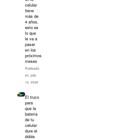
celular
tiene
más de
4 años,
esto es
lo que
le va a
pasar
en los
próximos
meses
Publicado
en: julio
15, 2026
El truco
para
que la
batería
de tu
celular
dure el
doble