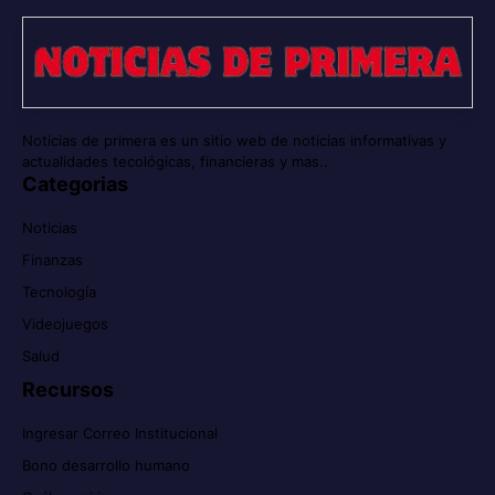
Noticias de primera es un sitio web de noticias informativas y
actualidades tecológicas, financieras y mas..
Categorias
Noticias
Finanzas
Tecnología
Videojuegos
Salud
Recursos
Ingresar Correo Institucional
Bono desarrollo humano