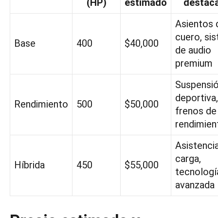
(HP)
estimado
destac
Asientos 
cuero, si
Base
400
$40,000
de audio
premium
Suspensi
deportiva,
Rendimiento
500
$50,000
frenos de
rendimien
Asistenci
carga,
Híbrida
450
$55,000
tecnologí
avanzada