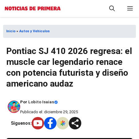
Saltar
M
al
contenido
Inicio
»
Autos y Vehiculos
Pontiac SJ 410 2026 regresa: el
muscle car legendario renace
con potencia futurista y diseño
americano audaz
Por
Lobito Isaias
Publicado el: diciembre 29, 2025
Síguenos: