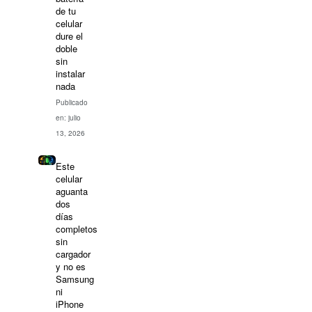
de tu
celular
dure el
doble
sin
instalar
nada
Publicado
en: julio
13, 2026
Este
celular
aguanta
dos
días
completos
sin
cargador
y no es
Samsung
ni
iPhone