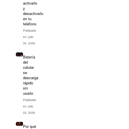
activarlo
y
desactivarlo
en tu
teléfono
Publicado
en: julio
30, 2026
Batería
del
celular
se
descarga
rápido
sin
usarlo
Publicado
en: julio
22, 2026
Por qué