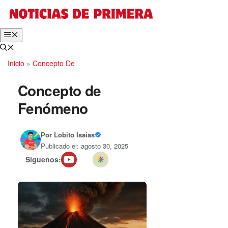
Saltar
al
contenido
Menú
Inicio
»
Concepto De
Concepto de
Fenómeno
Por
Lobito Isaias
Publicado el: agosto 30, 2025
Síguenos: