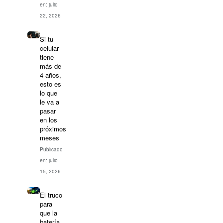
en: julio
22, 2026
Si tu
celular
tiene
más de
4 años,
esto es
lo que
le va a
pasar
en los
próximos
meses
Publicado
en: julio
15, 2026
El truco
para
que la
batería