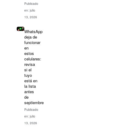
Publicado
en: julio
13, 2026
WhatsApp
deja de
funcionar
en
estos
celulares:
revisa
si el
tuyo
está en
la lista
antes
de
septiembre
Publicado
en: julio
13, 2026