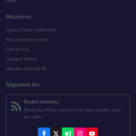
Salud
Recursos
Ingresar Correo Institucional
Bono desarrollo humano
Cuál es mi ip
Consejos Android
Gimnasio Cerca De Mi
Síguenos en
:
Redes sociales
Recibe las últimas noticias en las redes sociales antes
que nadie.