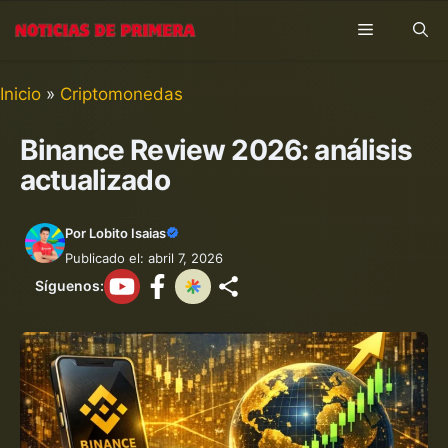
Saltar
Menú
al
contenido
Inicio
»
Criptomonedas
Binance Review 2026: análisis
actualizado
Por
Lobito Isaias
Publicado el: abril 7, 2026
Síguenos: