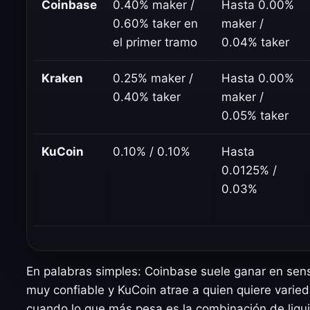
Coinbase
0.40% maker /
Hasta 0.00%
0.60% taker en
maker /
el primer tramo
0.04% taker
Kraken
0.25% maker /
Hasta 0.00%
0.40% taker
maker /
0.05% taker
KuCoin
0.10% / 0.10%
Hasta
0.0125% /
0.03%
En palabras simples: Coinbase suele ganar en sens
muy confiable y KuCoin atrae a quien quiere varie
cuando lo que más pesa es la combinación de liqu