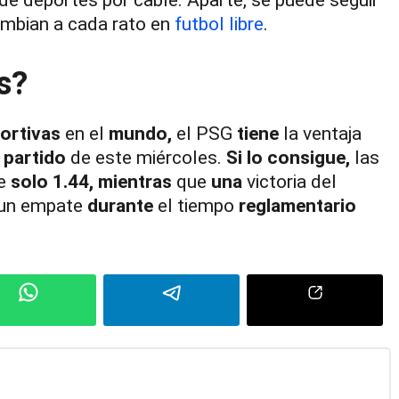
ambian a cada rato en
futbol libre
.
s?
ortivas
en el
mundo,
el PSG
tiene
la ventaja
l
partido
de este miércoles.
Si
lo
consigue,
las
e
solo
1.44,
mientras
que
una
victoria del
un empate
durante
el tiempo
reglamentario