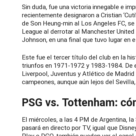
Sin duda, fue una victoria innegable e im
recientemente designaron a Cristian ‘Cut
de Son Heung-min al Los Angeles FC, s
League al derrotar al Manchester United 
Johnson, en una final que tuvo lugar en 
Este fue el tercer título del club en la 
triunfos en 1971-1972 y 1983-1984. De es
Liverpool, Juventus y Atlético de Madrid
campeones, aunque aún lejos del Sevilla,
PSG vs. Tottenham: cóm
El miércoles, a las 4 PM de Argentina, la
pasará en directo por TV, igual que Disn
Play o DGO, también pueden ver el canal 