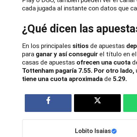
cada jugada al instante con datos que c
¿Qué dicen las apuesta
En los principales
sitios
de apuestas
dep
para
ganar
y
así
conseguir
el título en e
casas de apuestas
ofrecen
una
cuota
d
Tottenham
pagaría
7.55.
Por
otro
lado,
tiene
una
cuota
aproximada
de
5.29.
Lobito Isaias