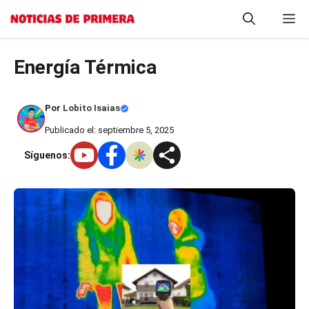
Saltar
M
al
contenido
Energía Térmica
Por
Lobito Isaias
Publicado el: septiembre 5, 2025
Síguenos: