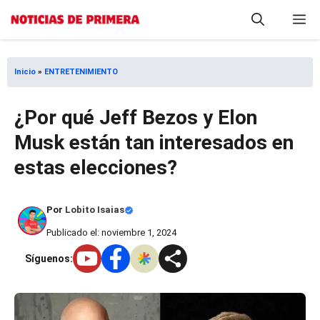
Saltar
M
al
contenido
Inicio
»
ENTRETENIMIENTO
¿Por qué Jeff Bezos y Elon
Musk están tan interesados en
estas elecciones?
Por
Lobito Isaias
Publicado el: noviembre 1, 2024
Síguenos: