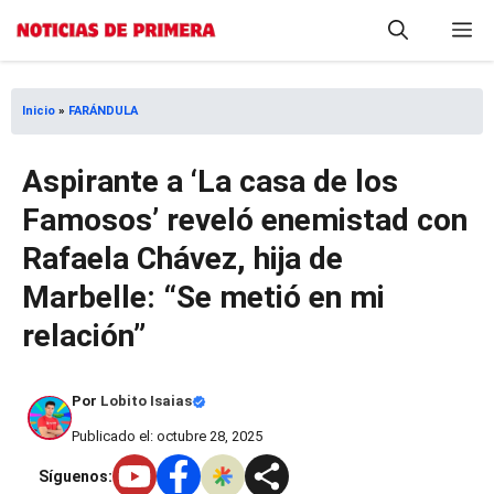
Saltar
M
al
contenido
Inicio
»
FARÁNDULA
Aspirante a ‘La casa de los
Famosos’ reveló enemistad con
Rafaela Chávez, hija de
Marbelle: “Se metió en mi
relación”
Por
Lobito Isaias
Publicado el: octubre 28, 2025
Síguenos: