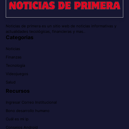
Noticias de primera es un sitio web de noticias informativas y
actualidades tecológicas, financieras y mas..
Categorias
Noticias
Finanzas
Tecnología
Videojuegos
Salud
Recursos
Ingresar Correo Institucional
Bono desarrollo humano
Cuál es mi ip
Consejos Android