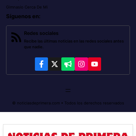
Gimnasio Cerca De Mi
Síguenos en
:
Redes sociales
Recibe las últimas noticias en las redes sociales antes
que nadie.
© noticiasdeprimera.com • Todos los derechos reservados