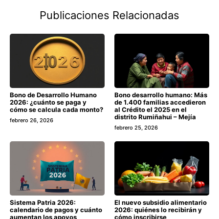
Publicaciones Relacionadas
Bono de Desarrollo Humano
Bono desarrollo humano: Más
2026: ¿cuánto se paga y
de 1.400 familias accedieron
cómo se calcula cada monto?
al Crédito el 2025 en el
distrito Rumiñahui – Mejía
febrero 26, 2026
febrero 25, 2026
Sistema Patria 2026:
El nuevo subsidio alimentario
calendario de pagos y cuánto
2026: quiénes lo recibirán y
aumentan los apoyos
cómo inscribirse