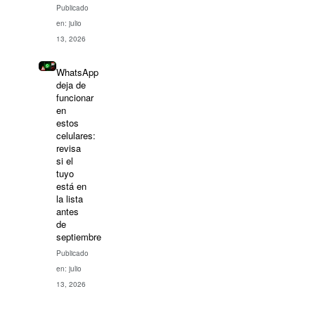
Publicado
en: julio
13, 2026
WhatsApp
deja de
funcionar
en
estos
celulares:
revisa
si el
tuyo
está en
la lista
antes
de
septiembre
Publicado
en: julio
13, 2026