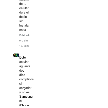
de tu
celular
dure el
doble
sin
instalar
nada
Publicado
en: julio
13, 2026
Este
celular
aguanta
dos
días
completos
sin
cargador
y no es
Samsung
ni
iPhone