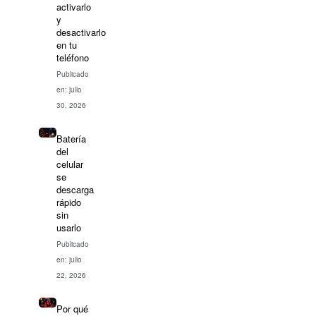
activarlo
y
desactivarlo
en tu
teléfono
Publicado
en: julio
30, 2026
Batería
del
celular
se
descarga
rápido
sin
usarlo
Publicado
en: julio
22, 2026
Por qué