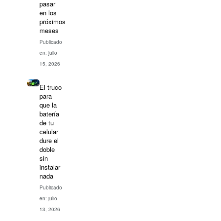
pasar
en los
próximos
meses
Publicado
en: julio
15, 2026
El truco
para
que la
batería
de tu
celular
dure el
doble
sin
instalar
nada
Publicado
en: julio
13, 2026