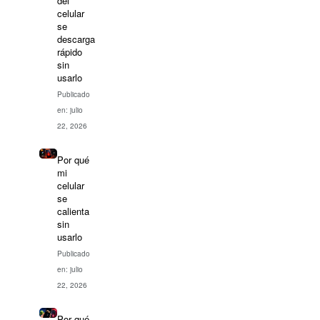
del
celular
se
descarga
rápido
sin
usarlo
Publicado
en: julio
22, 2026
Por qué
mi
celular
se
calienta
sin
usarlo
Publicado
en: julio
22, 2026
Por qué