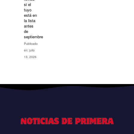
si el
tuyo
está en
la lista
antes
de
septiembre
Publicado
en: julio
13, 2026