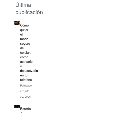
Última
publicación
Cómo
quitar
el
modo
seguro
del
celular:
cómo
activarlo
y
desactivarlo
en tu
teléfono
Publicado
en: julio
30, 2026
Batería