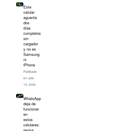
Este
celular
aguanta
dos
días
completos
sin
cargador
y no es
Samsung
ni
iPhone
Publicado
en: julio
13, 2026
WhatsApp
deja de
funcionar
en
estos
celulares:
revisa