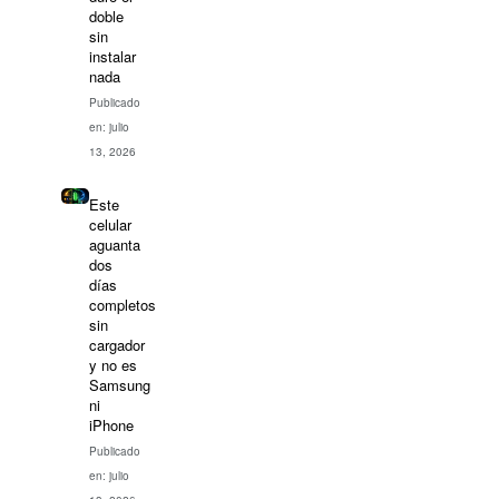
doble
sin
instalar
nada
Publicado
en: julio
13, 2026
Este
celular
aguanta
dos
días
completos
sin
cargador
y no es
Samsung
ni
iPhone
Publicado
en: julio