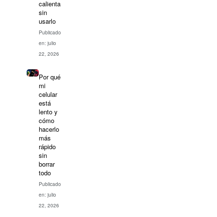
calienta
sin
usarlo
Publicado
en: julio
22, 2026
Por qué
mi
celular
está
lento y
cómo
hacerlo
más
rápido
sin
borrar
todo
Publicado
en: julio
22, 2026