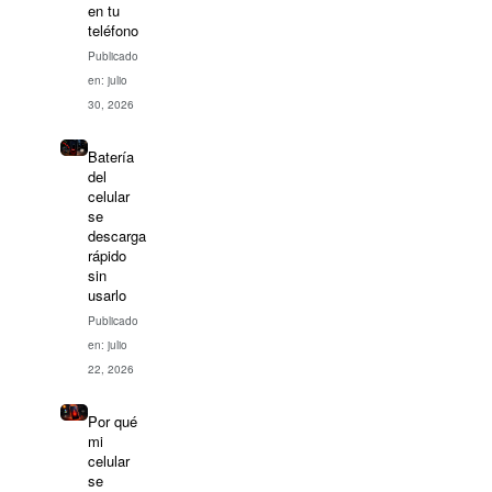
en tu
teléfono
Publicado
en: julio
30, 2026
Batería
del
celular
se
descarga
rápido
sin
usarlo
Publicado
en: julio
22, 2026
Por qué
mi
celular
se