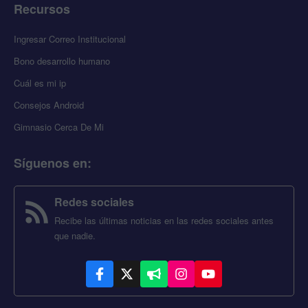
Recursos
Ingresar Correo Institucional
Bono desarrollo humano
Cuál es mi ip
Consejos Android
Gimnasio Cerca De Mi
Síguenos en
:
Redes sociales
Recibe las últimas noticias en las redes sociales antes
que nadie.