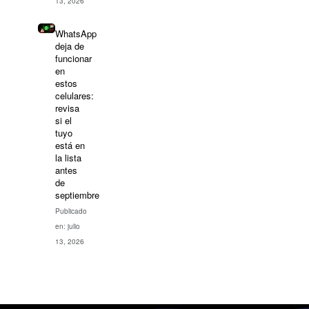
13, 2026
WhatsApp
deja de
funcionar
en
estos
celulares:
revisa
si el
tuyo
está en
la lista
antes
de
septiembre
Publicado
en: julio
13, 2026