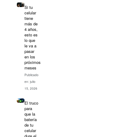
Si tu
celular
tiene
más de
4 años,
esto es
lo que
le va a
pasar
en los
próximos
meses
Publicado
en: julio
15, 2026
El truco
para
que la
batería
de tu
celular
dure el