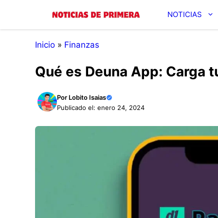
Saltar
NOTICIAS
al
contenido
Inicio
»
Finanzas
Qué es Deuna App: Carga tu 
Por
Lobito Isaias
Publicado el: enero 24, 2024