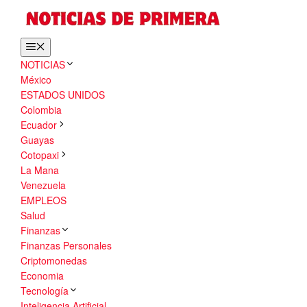
Saltar
al
contenido
Menú
NOTICIAS
México
ESTADOS UNIDOS
Colombia
Ecuador
Guayas
Cotopaxi
La Mana
Venezuela
EMPLEOS
Salud
Finanzas
Finanzas Personales
Criptomonedas
Economia
Tecnología
Inteligencia Artificial