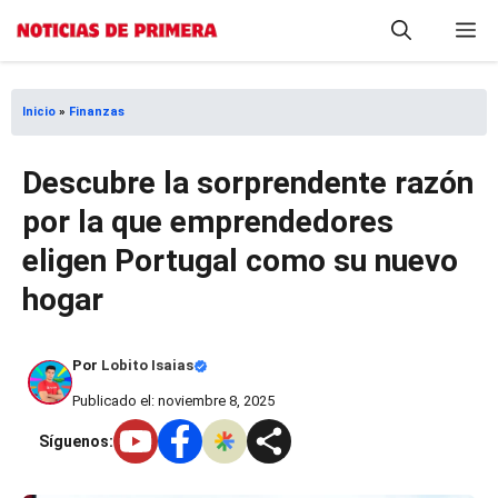
Saltar
M
al
contenido
Inicio
»
Finanzas
Descubre la sorprendente razón
por la que emprendedores
eligen Portugal como su nuevo
hogar
Por
Lobito Isaias
Publicado el: noviembre 8, 2025
Síguenos: