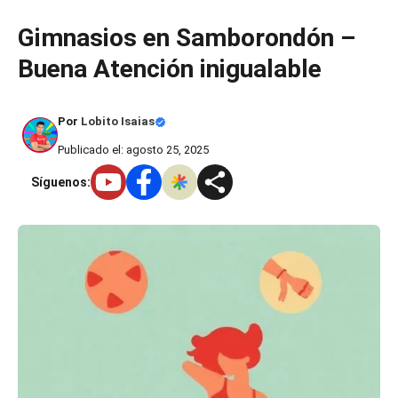
Saltar
Gimnasios en Samborondón –
al
Buena Atención inigualable
contenido
Por
Lobito Isaias
Publicado el: agosto 25, 2025
Síguenos: