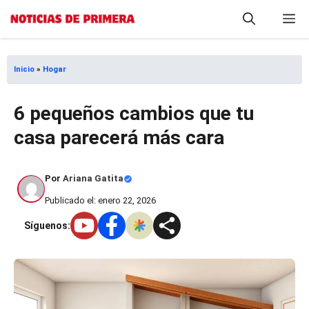
Saltar
M
al
contenido
Inicio
»
Hogar
6 pequeños cambios que tu
casa parecerá más cara
Por
Ariana Gatita
Publicado el: enero 22, 2026
Síguenos: