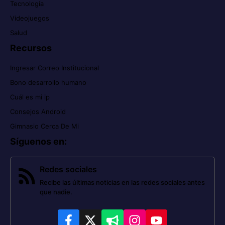
Tecnología
Videojuegos
Salud
Recursos
Ingresar Correo Institucional
Bono desarrollo humano
Cuál es mi ip
Consejos Android
Gimnasio Cerca De Mi
Síguenos en
:
Redes sociales
Recibe las últimas noticias en las redes sociales antes
que nadie.