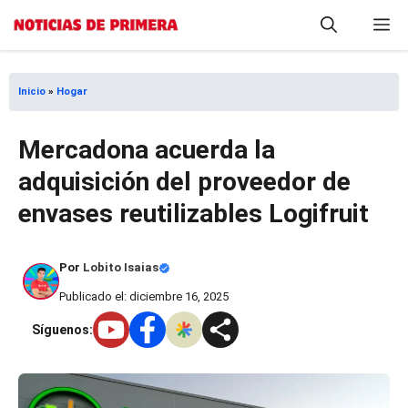
Saltar
M
al
contenido
Inicio
»
Hogar
Mercadona acuerda la
adquisición del proveedor de
envases reutilizables Logifruit
Por
Lobito Isaias
Publicado el: diciembre 16, 2025
Síguenos: