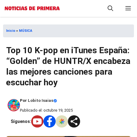
Saltar
M
al
contenido
Inicio
»
MÚSICA
Top 10 K-pop en iTunes España:
“Golden” de HUNTR/X encabeza
las mejores canciones para
escuchar hoy
Por
Lobito Isaias
Publicado el: octubre 19, 2025
Síguenos: