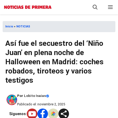
Saltar
M
al
contenido
Inicio
»
NOTICIAS
Así fue el secuestro del ‘Niño
Juan’ en plena noche de
Halloween en Madrid: coches
robados, tiroteos y varios
testigos
Por
Lobito Isaias
Publicado el: noviembre 2, 2025
Síguenos: