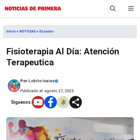
Saltar
M
al
contenido
Inicio
»
NOTICIAS
»
Ecuador
Fisioterapia Al Día: Atención
Terapeutica
Por
Lobito Isaias
Publicado el: agosto 27, 2025
Síguenos: