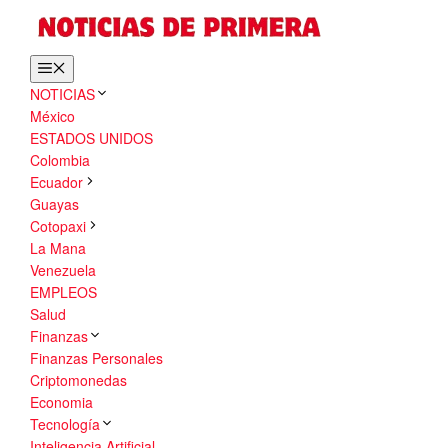
Saltar
al
contenido
Menú
NOTICIAS
México
ESTADOS UNIDOS
Colombia
Ecuador
Guayas
Cotopaxi
La Mana
Venezuela
EMPLEOS
Salud
Finanzas
Finanzas Personales
Criptomonedas
Economia
Tecnología
Inteligencia Artificial