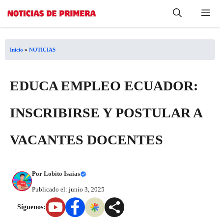
Saltar
Me
al
contenido
Inicio
»
NOTICIAS
EDUCA EMPLEO ECUADOR:
INSCRIBIRSE Y POSTULAR A
VACANTES DOCENTES
Por
Lobito Isaias
Publicado el: junio 3, 2025
Síguenos: