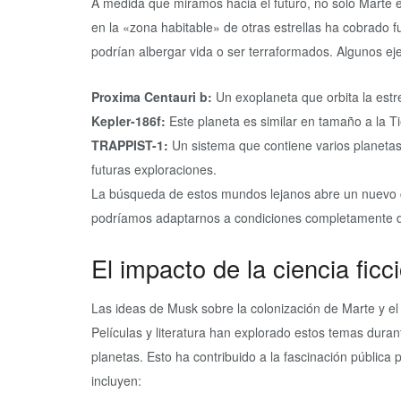
A medida que miramos hacia el futuro, no solo Marte
en la «zona habitable» de otras estrellas ha cobrado 
podrían albergar vida o ser terraformados. Algunos ej
Proxima Centauri b:
Un exoplaneta que orbita la estre
Kepler-186f:
Este planeta es similar en tamaño a la Tie
TRAPPIST-1:
Un sistema que contiene varios planetas e
futuras exploraciones.
La búsqueda de estos mundos lejanos abre un nuevo c
podríamos adaptarnos a condiciones completamente d
El impacto de la ciencia ficc
Las ideas de Musk sobre la colonización de Marte y el f
Películas y literatura han explorado estos temas duran
planetas. Esto ha contribuido a la fascinación públic
incluyen: