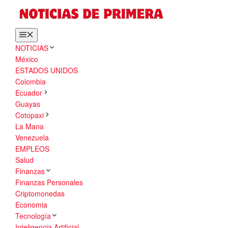
Saltar
al
contenido
Menú
NOTICIAS
México
ESTADOS UNIDOS
Colombia
Ecuador
Guayas
Cotopaxi
La Mana
Venezuela
EMPLEOS
Salud
Finanzas
Finanzas Personales
Criptomonedas
Economia
Tecnología
Inteligencia Artificial