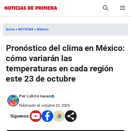
Saltar
M
al
contenido
Inicio
»
NOTICIAS
»
México
Pronóstico del clima en México:
cómo variarán las
temperaturas en cada región
este 23 de octubre
Por
Lobito Isaias
Publicado el: octubre 23, 2025
Síguenos: