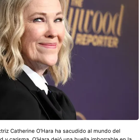
ctriz Catherine O’Hara ha sacudido al mundo del
ad y carisma, O’Hara dejó una huella imborrable en la