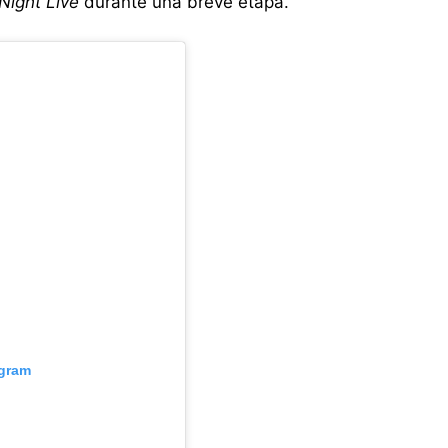
Night Live
durante una breve etapa.
agram