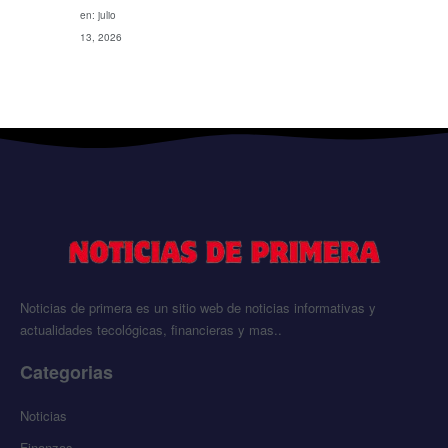
en: julio
13, 2026
Noticias de primera es un sitio web de noticias informativas y
actualidades tecológicas, financieras y mas..
Categorias
Noticias
Finanzas