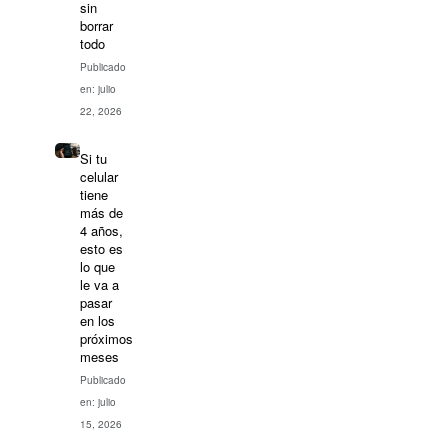
sin
borrar
todo
Publicado
en: julio
22, 2026
Si tu
celular
tiene
más de
4 años,
esto es
lo que
le va a
pasar
en los
próximos
meses
Publicado
en: julio
15, 2026