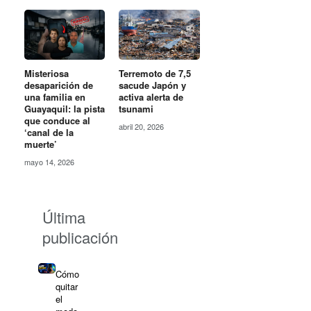
Misteriosa
Terremoto de 7,5
desaparición de
sacude Japón y
una familia en
activa alerta de
Guayaquil: la pista
tsunami
que conduce al
abril 20, 2026
‘canal de la
muerte’
mayo 14, 2026
Última
publicación
Cómo
quitar
el