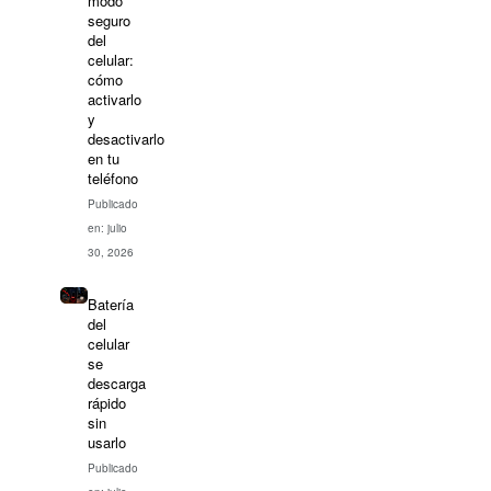
modo
seguro
del
celular:
cómo
activarlo
y
desactivarlo
en tu
teléfono
Publicado
en: julio
30, 2026
Batería
del
celular
se
descarga
rápido
sin
usarlo
Publicado