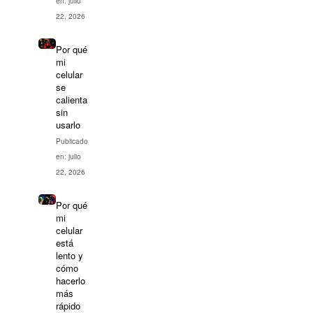
en: julio
22, 2026
Por qué
mi
celular
se
calienta
sin
usarlo
Publicado
en: julio
22, 2026
Por qué
mi
celular
está
lento y
cómo
hacerlo
más
rápido