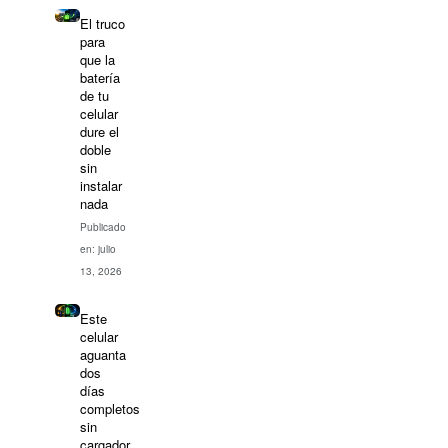
El truco
para
que la
batería
de tu
celular
dure el
doble
sin
instalar
nada
Publicado
en: julio
13, 2026
Este
celular
aguanta
dos
días
completos
sin
cargador