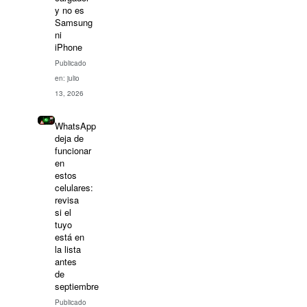
y no es
Samsung
ni
iPhone
Publicado
en: julio
13, 2026
WhatsApp
deja de
funcionar
en
estos
celulares:
revisa
si el
tuyo
está en
la lista
antes
de
septiembre
Publicado