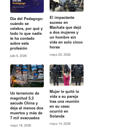
El impactante
Día del Pedagogo:
suceso en
cuándo se
Machala que dejó
celebra, por qué y
a dos mujeres y
todo lo que nadie
un hombre sin
te ha contado
vida en solo cinco
sobre esta
horas
profesión
mayo 23, 2026
julio 6, 2026
Mujer le quitó la
Un terremoto de
vida a su pareja
magnitud 5,2
tras una reunión
sacude China y
en su casa:
deja al menos dos
ocurrió en
muertos y más de
Solanda
7 mil evacuados
mayo 14, 2026
mayo 18, 2026