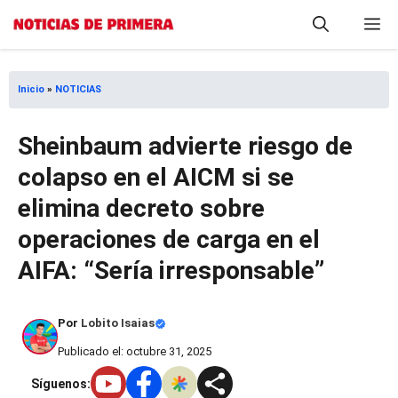
Saltar
M
al
contenido
Inicio
»
NOTICIAS
Sheinbaum advierte riesgo de
colapso en el AICM si se
elimina decreto sobre
operaciones de carga en el
AIFA: “Sería irresponsable”
Por
Lobito Isaias
Publicado el: octubre 31, 2025
Síguenos: