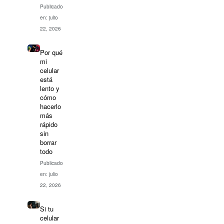
Publicado
en: julio
22, 2026
Por qué
mi
celular
está
lento y
cómo
hacerlo
más
rápido
sin
borrar
todo
Publicado
en: julio
22, 2026
Si tu
celular