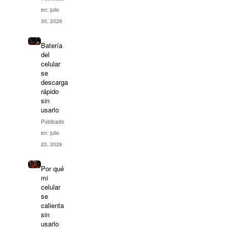
en: julio
30, 2026
Batería
del
celular
se
descarga
rápido
sin
usarlo
Publicado
en: julio
22, 2026
Por qué
mi
celular
se
calienta
sin
usarlo