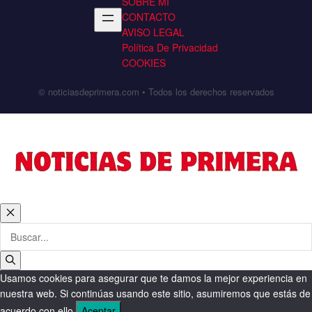
SOBRE MÍ
CONTACTO
AVISO LEGAL
Política De Privacidad
COOKIES
© noticiasdeprimera.com • Todos los derechos reservados
Cerrar
Buscar:
Usamos cookies para asegurar que te damos la mejor experiencia en
nuestra web. Si continúas usando este sitio, asumiremos que estás de
acuerdo con ello.
Aceptar