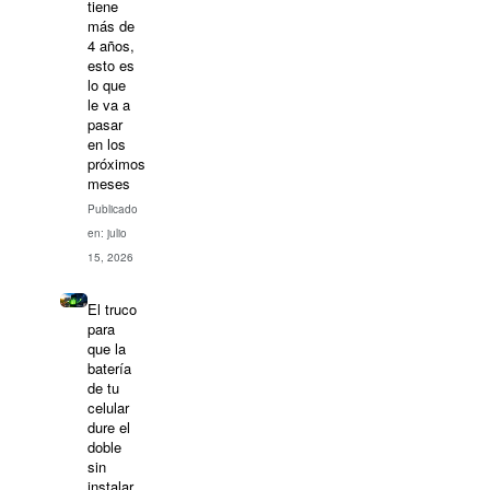
tiene
más de
4 años,
esto es
lo que
le va a
pasar
en los
próximos
meses
Publicado
en: julio
15, 2026
El truco
para
que la
batería
de tu
celular
dure el
doble
sin
instalar