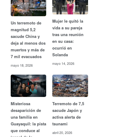
Mujer le quitó la
Un terremoto de
vida a su pareja
magnitud 5,2
tras una reunión
sacude China y
en su casa:
deja al menos dos
ocurrió en
muertos y más de
Solanda
7 mil evacuados
mayo 14, 2026
mayo 18, 2026
Misteriosa
Terremoto de 7,5
desaparición de
sacude Japón y
una familia en
activa alerta de
Guayaquil: la pista
tsunami
que conduce al
abril 20, 2026