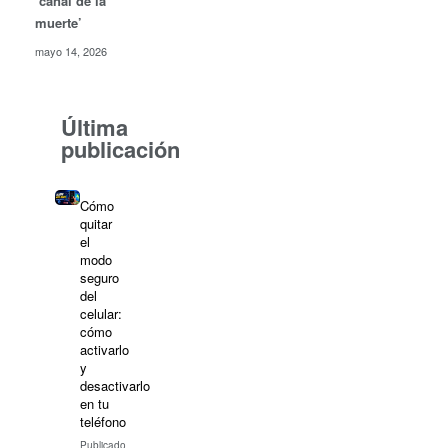
‘canal de la
muerte’
mayo 14, 2026
Última
publicación
Cómo
quitar
el
modo
seguro
del
celular:
cómo
activarlo
y
desactivarlo
en tu
teléfono
Publicado