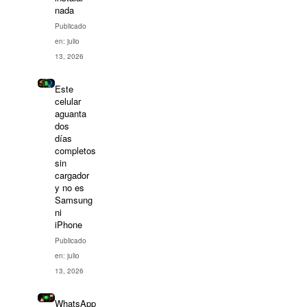
nada
Publicado
en: julio
13, 2026
Este
celular
aguanta
dos
días
completos
sin
cargador
y no es
Samsung
ni
iPhone
Publicado
en: julio
13, 2026
WhatsApp