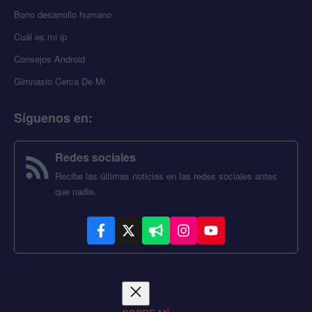
Bono desarrollo humano
Cuál es mi ip
Consejos Android
Gimnasio Cerca De Mi
Síguenos en
:
Redes sociales
Recibe las últimas noticias en las redes sociales antes
que nadie.