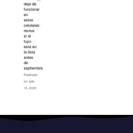
deja de
funcionar
en
estos
celulares:
revisa
si el
tuyo
está en
la lista
antes
de
septiembre
Publicado
en: julio
13, 2026