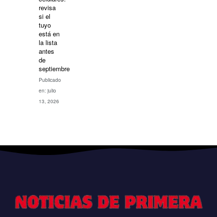
revisa
si el
tuyo
está en
la lista
antes
de
septiembre
Publicado
en: julio
13, 2026