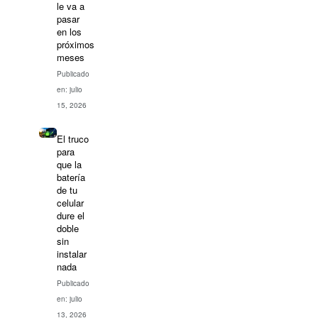
le va a
pasar
en los
próximos
meses
Publicado
en: julio
15, 2026
El truco
para
que la
batería
de tu
celular
dure el
doble
sin
instalar
nada
Publicado
en: julio
13, 2026