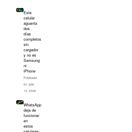
Este
celular
aguanta
dos
días
completos
sin
cargador
y no es
Samsung
ni
iPhone
Publicado
en: julio
13, 2026
WhatsApp
deja de
funcionar
en
estos
celulares: