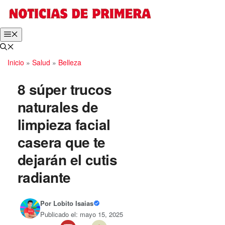
Saltar
al
contenido
Menú
Inicio
»
Salud
»
Belleza
8 súper trucos
naturales de
limpieza facial
casera que te
dejarán el cutis
radiante
Por
Lobito Isaias
Publicado el: mayo 15, 2025