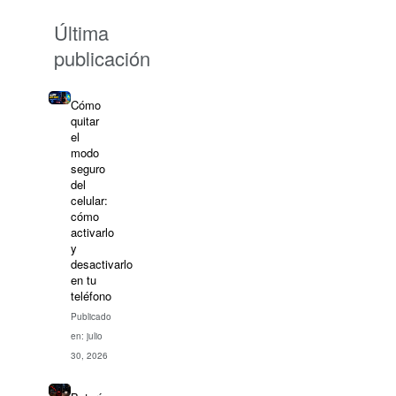
Última
publicación
Cómo
quitar
el
modo
seguro
del
celular:
cómo
activarlo
y
desactivarlo
en tu
teléfono
Publicado
en: julio
30, 2026