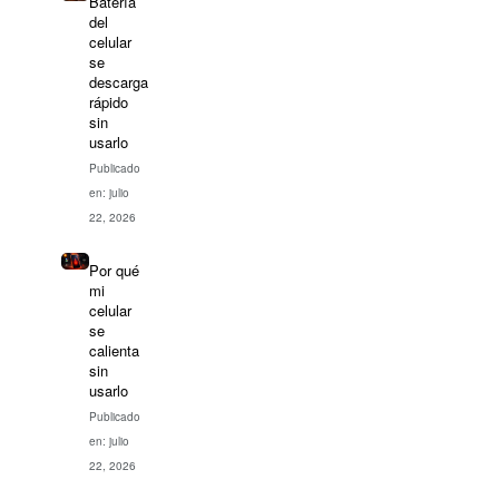
Batería
del
celular
se
descarga
rápido
sin
usarlo
Publicado
en: julio
22, 2026
Por qué
mi
celular
se
calienta
sin
usarlo
Publicado
en: julio
22, 2026