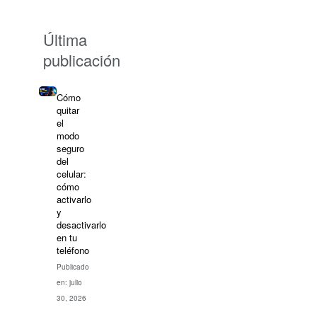
Última
publicación
Cómo
quitar
el
modo
seguro
del
celular:
cómo
activarlo
y
desactivarlo
en tu
teléfono
Publicado
en: julio
30, 2026