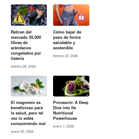
Retiran del
Cómo bajar de
mercado 55,000
peso de forma
libras de
saludable y
arándanos
sostenible
congelados por
febrero 22, 2026
listeria
febrero 26, 2026
El magnesio es
Provascin: A Deep
beneficioso para
Dive into Its
la salud, pero tal
Nutritional
vez lo estés
Powerhouse
consumiendo mal
enero 7, 2026
enero 30, 2026