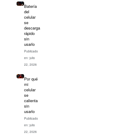
Batería
del
celular
se
descarga
rápido
sin
usarlo
Publicado
en: julio
22, 2026
Por qué
mi
celular
se
calienta
sin
usarlo
Publicado
en: julio
22, 2026