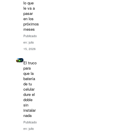
lo que
le va a
pasar
en los
próximos
meses
Publicado
en: julio
15, 2026
El truco
para
que la
batería
de tu
celular
dure el
doble
sin
instalar
nada
Publicado
en: julio