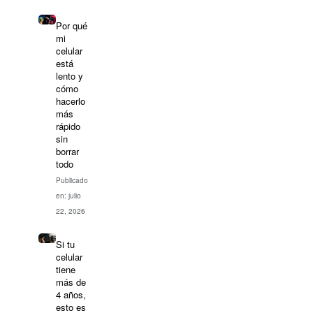
Por qué
mi
celular
está
lento y
cómo
hacerlo
más
rápido
sin
borrar
todo
Publicado
en: julio
22, 2026
Si tu
celular
tiene
más de
4 años,
esto es