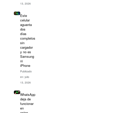
13, 2026
Este
celular
aguanta
dos
días
completos
sin
cargador
y no es
Samsung
ni
iPhone
Publicado
en: julio
13, 2026
WhatsApp
deja de
funcionar
en
estos