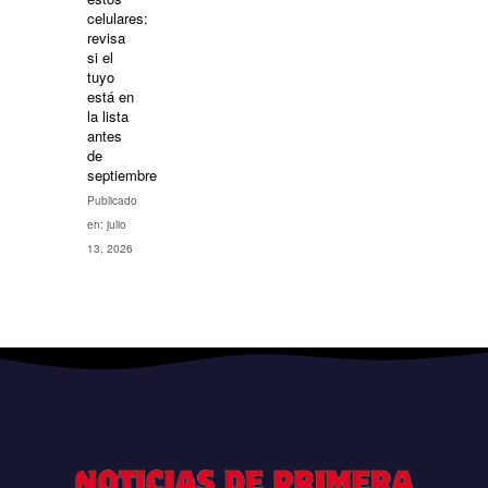
celulares:
revisa
si el
tuyo
está en
la lista
antes
de
septiembre
Publicado
en: julio
13, 2026