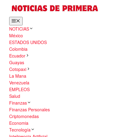
Saltar
al
contenido
Menú
NOTICIAS
México
ESTADOS UNIDOS
Colombia
Ecuador
Guayas
Cotopaxi
La Mana
Venezuela
EMPLEOS
Salud
Finanzas
Finanzas Personales
Criptomonedas
Economia
Tecnología
Inteligencia Artificial