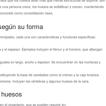
 hace que los huesos sean más que meras estructuras de soporte; son
e una persona crece, los huesos se solidifican y crecen, manteniendo
 conocido como consolidación ósea.
 según su forma
incipales, cada una con características y funciones específicas:
 y el espesor. Ejemplos incluyen el fémur y el húmero, que albergan
guales en largo, ancho y espesor. Se encuentran en las muñecas y
tituyendo la base de cavidades como el cráneo y la caja torácica.
riores. Incluyen las vértebras y algunos huesos de la cara.
s huesos
en el organismo, que se pueden resumir en: