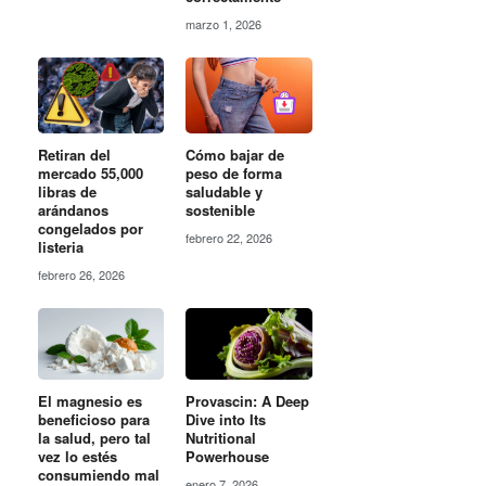
marzo 1, 2026
Retiran del
Cómo bajar de
mercado 55,000
peso de forma
libras de
saludable y
arándanos
sostenible
congelados por
febrero 22, 2026
listeria
febrero 26, 2026
El magnesio es
Provascin: A Deep
beneficioso para
Dive into Its
la salud, pero tal
Nutritional
vez lo estés
Powerhouse
consumiendo mal
enero 7, 2026