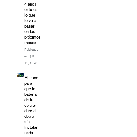
4 años,
esto es
lo que
le va a
pasar
en los
próximos
meses
Publicado
en: julio
15, 2026
El truco
para
que la
batería
de tu
celular
dure el
doble
sin
instalar
nada