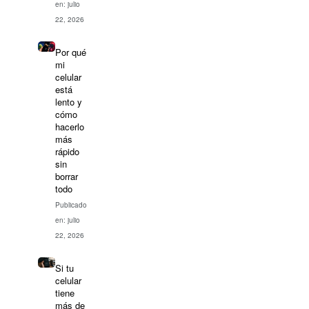
en: julio
22, 2026
Por qué
mi
celular
está
lento y
cómo
hacerlo
más
rápido
sin
borrar
todo
Publicado
en: julio
22, 2026
Si tu
celular
tiene
más de