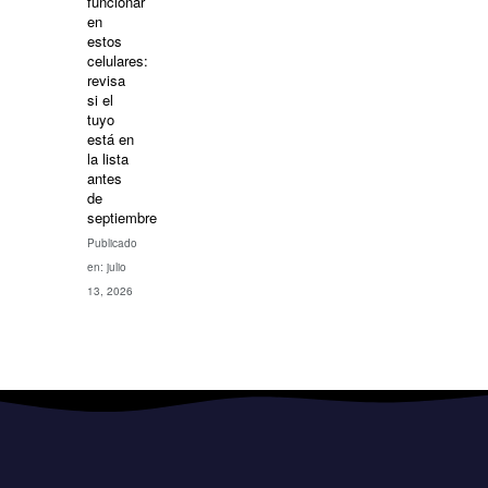
funcionar
en
estos
celulares:
revisa
si el
tuyo
está en
la lista
antes
de
septiembre
Publicado
en: julio
13, 2026