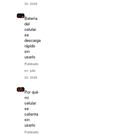
30, 2026
Batería
del
celular
se
descarga
rápido
sin
usarlo
Publicado
en: julio
22, 2026
Por qué
mi
celular
se
calienta
sin
usarlo
Publicado