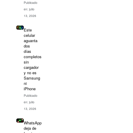
Publicado
en: julio
13, 2026
Este
celular
aguanta
dos
días
completos
sin
cargador
y no es
Samsung
ni
iPhone
Publicado
en: julio
13, 2026
WhatsApp
deja de