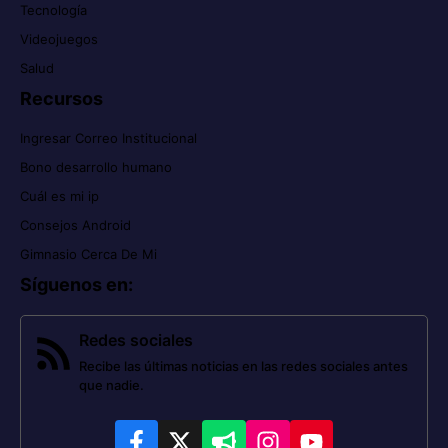
Tecnología
Videojuegos
Salud
Recursos
Ingresar Correo Institucional
Bono desarrollo humano
Cuál es mi ip
Consejos Android
Gimnasio Cerca De Mi
Síguenos en
:
Redes sociales
Recibe las últimas noticias en las redes sociales antes
que nadie.