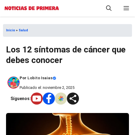
Saltar
M
al
contenido
Inicio
»
Salud
Los 12 síntomas de cáncer que
debes conocer
Por
Lobito Isaias
Publicado el: noviembre 2, 2025
Síguenos: