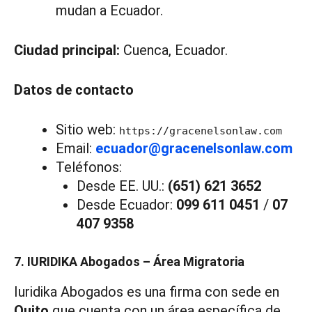
mudan a Ecuador.
Ciudad principal:
Cuenca, Ecuador.
Datos de contacto
Sitio web:
https://gracenelsonlaw.com
Email:
ecuador@gracenelsonlaw.com
Teléfonos:
Desde EE. UU.:
(651) 621 3652
Desde Ecuador:
099 611 0451
/
07
407 9358
7. IURIDIKA Abogados – Área Migratoria
Iuridika Abogados es una firma con sede en
Quito
que cuenta con un área específica de