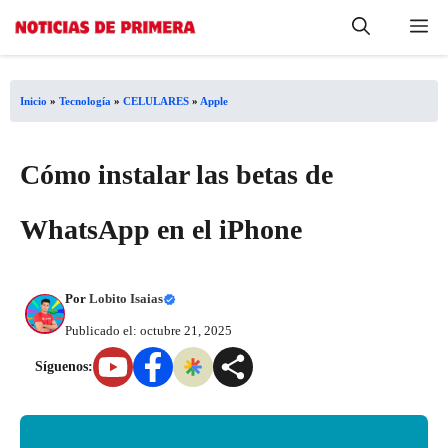
Saltar
Me
al
contenido
Inicio
»
Tecnología
»
CELULARES
»
Apple
Cómo instalar las betas de
WhatsApp en el iPhone
Por
Lobito Isaias
Publicado el: octubre 21, 2025
Síguenos: