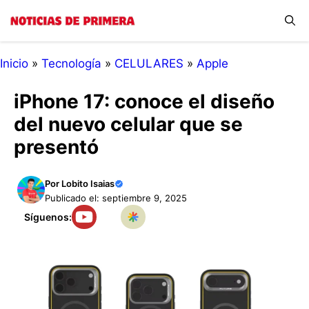
Saltar
Menú
al
contenido
Inicio
»
Tecnología
»
CELULARES
»
Apple
iPhone 17: conoce el diseño
del nuevo celular que se
presentó
Por
Lobito Isaias
Publicado el: septiembre 9, 2025
Síguenos: