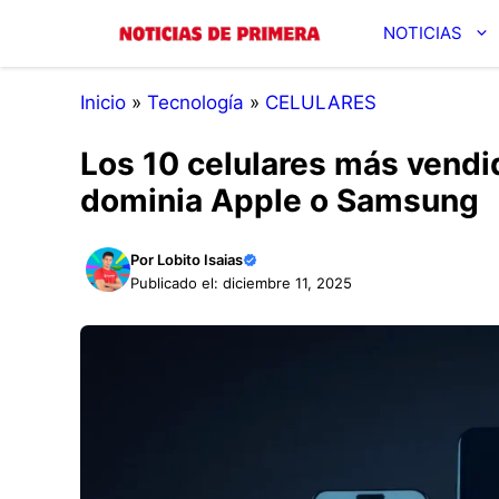
Saltar
NOTICIAS
al
contenido
Inicio
»
Tecnología
»
CELULARES
Los 10 celulares más vendi
dominia Apple o Samsung
Por
Lobito Isaias
Publicado el: diciembre 11, 2025