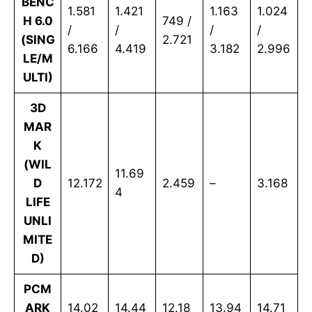
BENC
1.581
1.421
1.163
1.024
H 6.0
749 /
/
/
/
/
(SING
2.721
6.166
4.419
3.182
2.996
LE/M
ULTI)
3D
MAR
K
(WIL
11.69
D
12.172
2.459
–
3.168
4
LIFE
UNLI
MITE
D)
PCM
ARK
14.02
14.44
12.18
13.94
14.71