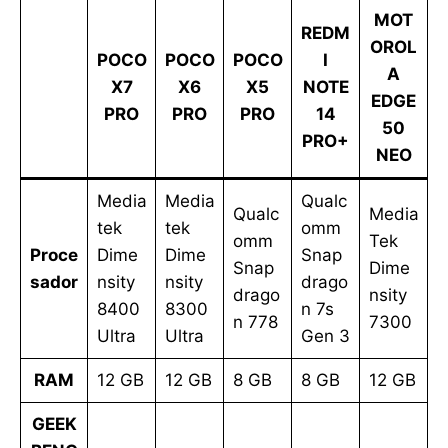
MOT
REDM
OROL
POCO
POCO
POCO
I
A
X7
X6
X5
NOTE
EDGE
PRO
PRO
PRO
14
50
PRO+
NEO
Media
Media
Qualc
Qualc
Media
tek
tek
omm
omm
Tek
Proce
Dime
Dime
Snap
Snap
Dime
sador
nsity
nsity
drago
drago
nsity
8400
8300
n 7s
n 778
7300
Ultra
Ultra
Gen 3
RAM
12 GB
12 GB
8 GB
8 GB
12 GB
GEEK