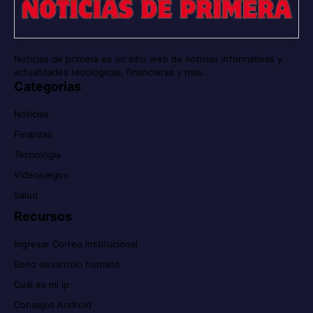
Noticias de primera es un sitio web de noticias informativas y
actualidades tecológicas, financieras y mas..
Categorias
Noticias
Finanzas
Tecnología
Videojuegos
Salud
Recursos
Ingresar Correo Institucional
Bono desarrollo humano
Cuál es mi ip
Consejos Android