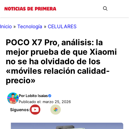
Saltar
Me
al
contenido
Inicio
»
Tecnología
»
CELULARES
POCO X7 Pro, análisis: la
mejor prueba de que Xiaomi
no se ha olvidado de los
«móviles relación calidad-
precio»
Por
Lobito Isaias
Publicado el: marzo 25, 2026
Síguenos: