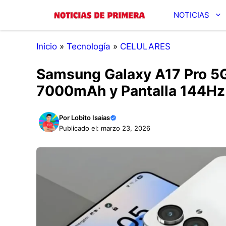
Saltar
NOTICIAS
al
contenido
Inicio
»
Tecnología
»
CELULARES
Samsung Galaxy A17 Pro 5G
7000mAh y Pantalla 144Hz
Por
Lobito Isaias
Publicado el: marzo 23, 2026