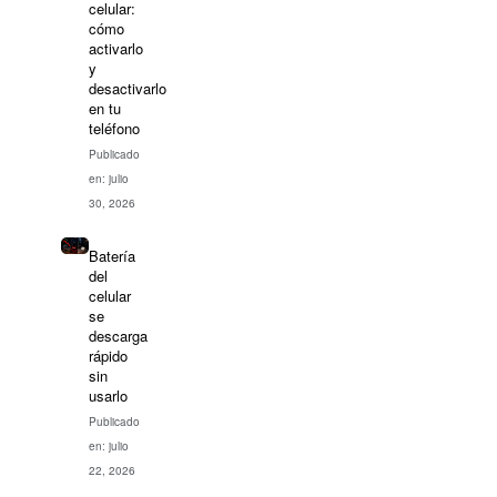
celular:
cómo
activarlo
y
desactivarlo
en tu
teléfono
Publicado
en: julio
30, 2026
Batería
del
celular
se
descarga
rápido
sin
usarlo
Publicado
en: julio
22, 2026