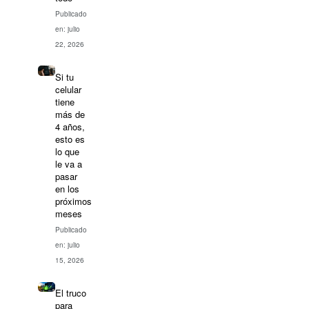
Publicado
en: julio
22, 2026
Si tu
celular
tiene
más de
4 años,
esto es
lo que
le va a
pasar
en los
próximos
meses
Publicado
en: julio
15, 2026
El truco
para