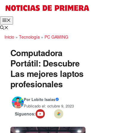
Saltar
al
contenido
Menú
Inicio
»
Tecnología
»
PC GAMING
Computadora
Portátil: Descubre
Las mejores laptos
profesionales
Por
Lobito Isaias
Publicado el: octubre 9, 2023
Síguenos: