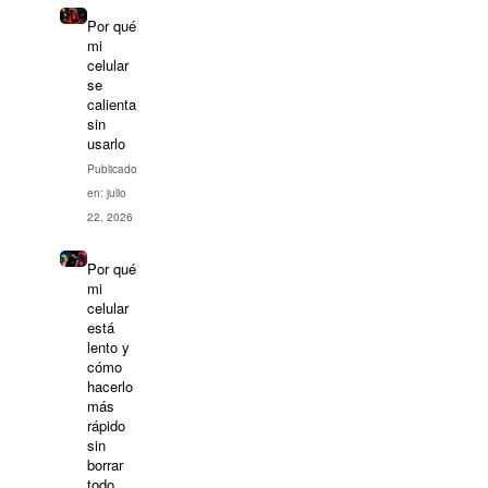
Por qué
mi
celular
se
calienta
sin
usarlo
Publicado
en: julio
22, 2026
Por qué
mi
celular
está
lento y
cómo
hacerlo
más
rápido
sin
borrar
todo