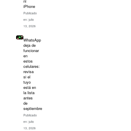
ni
iPhone
Publicado
en: julio
13, 2026
WhatsApp
deja de
funcionar
en
estos
celulares:
revisa
si el
tuyo
está en
la lista
antes
de
septiembre
Publicado
en: julio
13, 2026