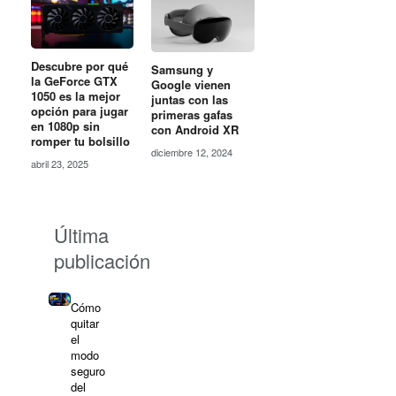
Descubre por qué
Samsung y
la GeForce GTX
Google vienen
1050 es la mejor
juntas con las
opción para jugar
primeras gafas
en 1080p sin
con Android XR
romper tu bolsillo
diciembre 12, 2024
abril 23, 2025
Última
publicación
Cómo
quitar
el
modo
seguro
del