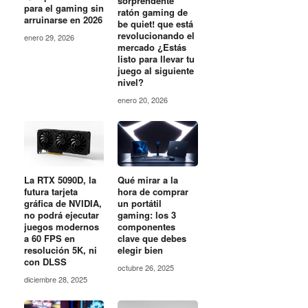
sorprendente
para el gaming sin
ratón gaming de
arruinarse en 2026
be quiet! que está
revolucionando el
enero 29, 2026
mercado ¿Estás
listo para llevar tu
juego al siguiente
nivel?
enero 20, 2026
Qué mirar a la
La RTX 5090D, la
hora de comprar
futura tarjeta
un portátil
gráfica de NVIDIA,
gaming: los 3
no podrá ejecutar
componentes
juegos modernos
clave que debes
a 60 FPS en
elegir bien
resolución 5K, ni
con DLSS
octubre 26, 2025
diciembre 28, 2025