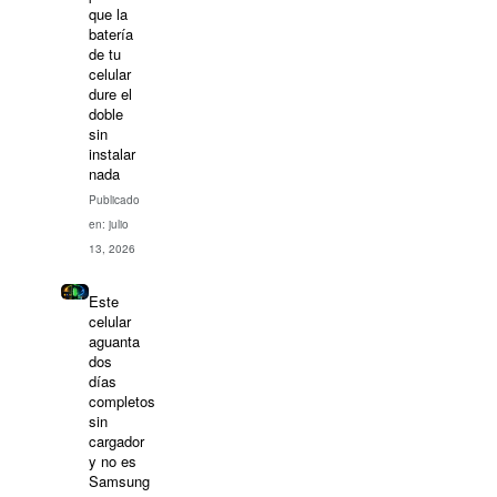
que la
batería
de tu
celular
dure el
doble
sin
instalar
nada
Publicado
en: julio
13, 2026
Este
celular
aguanta
dos
días
completos
sin
cargador
y no es
Samsung