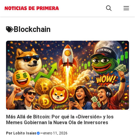
Saltar
M
al
contenido
Blockchain
Más Allá de Bitcoin: Por qué la «Diversión» y los
Memes Gobiernan la Nueva Ola de Inversores
Por
Lobito Isaias
—
enero 11, 2026